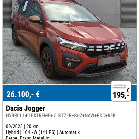
Finanzierung
monatlich ab
€
26.100,- €
195,-
Dacia Jogger
HYBRID 140 EXTREME+ 5-SITZER+SHZ+NAVI+PDC+RFK
09/2025 |
20 km
Hybrid |
104 kW (141 PS) |
Automatik
Farbe: Braun Metallic