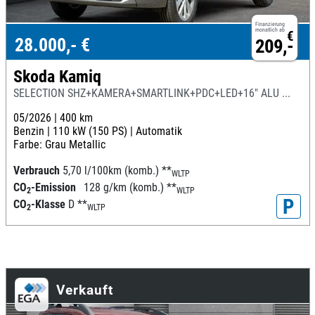
Finanzierung
monatlich ab
€
28.000,- €
209,-
Skoda Kamiq
SELECTION SHZ+KAMERA+SMARTLINK+PDC+LED+16" ALU ...
05/2026 |
400 km
Benzin |
110 kW (150 PS) |
Automatik
Farbe: Grau Metallic
Verbrauch
5,70 l/100km (komb.)
**
WLTP
CO
-Emission
128 g/km (komb.)
**
2
WLTP
P
CO
-Klasse
D
**
2
WLTP
Verkauft