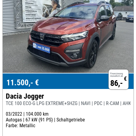
Finanzierung
monatlich ab
€
11.500,- €
86,-
Dacia Jogger
TCE 100 ECO-G LPG EXTREME+SHZG | NAVI | PDC | R-CAM | AHK
03/2022 |
104.000 km
Autogas |
67 kW (91 PS) |
Schaltgetriebe
Farbe: Metallic