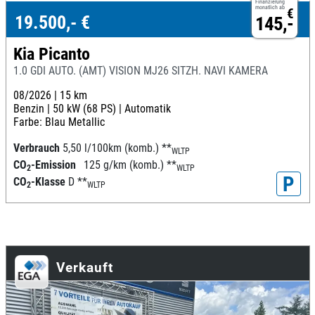
Finanzierung
monatlich ab
€
19.500,- €
145,-
Kia Picanto
1.0 GDI AUTO. (AMT) VISION MJ26 SITZH. NAVI KAMERA
08/2026 |
15 km
Benzin |
50 kW (68 PS) |
Automatik
Farbe: Blau Metallic
Verbrauch
5,50 l/100km (komb.)
**
WLTP
CO
-Emission
125 g/km (komb.)
**
2
WLTP
P
CO
-Klasse
D
**
2
WLTP
Verkauft